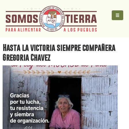
Pasar
Jump
al
to
contenido
main
principal
content
Hasta la victoria siempre compañera
Gregoria Chavez